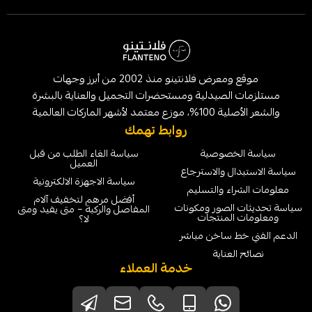
موقع ومعرض فلانتينو منذ 2002 من أبرز وجهات
لصيدلية ومستحضرات التجميل والعناية بالبشرة
الماركات العالمية
روابط تهمك
خصوصية
سياسة الغاء الطلب من قبل
العميل
ل والاسترجاع
سياسة الاجهزة الالكترونية
ء والتسليم
أفضل مرهم لتخفيف آلام
لصور ومكونات
المفاصل والركبة – متى يفيد ومتى
لمنتجات
لا؟
 ساخن مباشر
عناية
خدمة العملاء