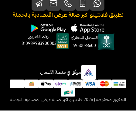
نتينو اكبر صالة عرض اقتصادية بالجملة
الرقم الضريبي
السجل التجاري
310989983900003
5950033600
موثّق في منصة الأعمال
 2026
فلانتينو اكبر صالة عرض اقتصادية بالجملة