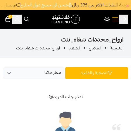
3 ريال
شحن الى جميع دول الخليج
توصيل وشحن سريع جداً ومجاني د
0
فلانتينو اكبر صالة عرض اقتصادية بالجملة
دات شفاه_تنت
مكياج
الشفاة
ارواج_محددات شفاه_تنت
ة والفلترة
تعذر جلب المزيد😢