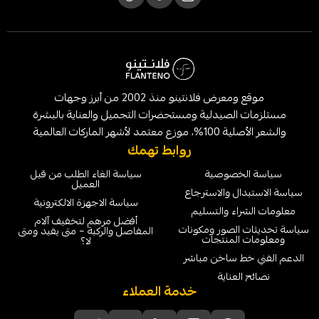
موقع ومعرض فلانتينو منذ 2002 من أبرز وجهات
لصيدلية ومستحضرات التجميل والعناية بالبشرة
الماركات العالمية
روابط تهمك
خصوصية
سياسة الغاء الطلب من قبل
العميل
ل والاسترجاع
سياسة الاجهزة الالكترونية
ء والتسليم
أفضل مرهم لتخفيف آلام
لصور ومكونات
المفاصل والركبة – متى يفيد ومتى
لمنتجات
لا؟
 ساخن مباشر
عناية
خدمة العملاء