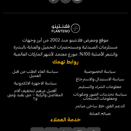
موقع ومعرض فلانتينو منذ 2002 من أبرز وجهات
لصيدلية ومستحضرات التجميل والعناية بالبشرة
الماركات العالمية
روابط تهمك
خصوصية
سياسة الغاء الطلب من قبل
العميل
ل والاسترجاع
سياسة الاجهزة الالكترونية
ء والتسليم
أفضل مرهم لتخفيف آلام
لصور ومكونات
المفاصل والركبة – متى يفيد ومتى
لمنتجات
لا؟
 ساخن مباشر
عناية
خدمة العملاء