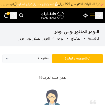
3 ريال
شحن الى جميع دول الخليج
توصيل وشحن سريع جداً ومجاني د
0
فلانتينو اكبر صالة عرض اقتصادية بالجملة
ثور لوس بودر
مكياج
الوجه
البودر المنثور لوس بودر
ة والفلترة
تعذر جلب المزيد😢