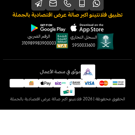
نتينو اكبر صالة عرض اقتصادية بالجملة
الرقم الضريبي
السجل التجاري
310989983900003
5950033600
موثّق في منصة الأعمال
 2026
فلانتينو اكبر صالة عرض اقتصادية بالجملة