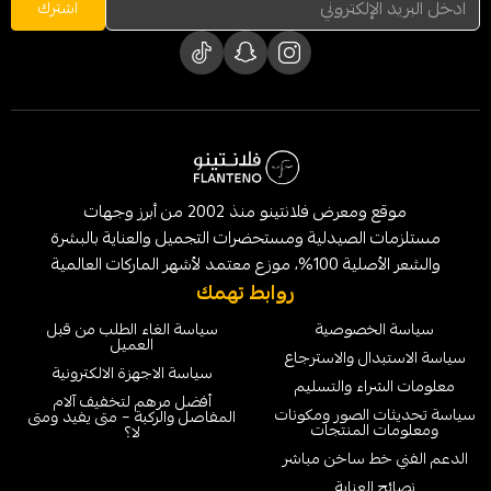
اشترك
موقع ومعرض فلانتينو منذ 2002 من أبرز وجهات
لصيدلية ومستحضرات التجميل والعناية بالبشرة
الماركات العالمية
روابط تهمك
خصوصية
سياسة الغاء الطلب من قبل
العميل
ل والاسترجاع
سياسة الاجهزة الالكترونية
ء والتسليم
أفضل مرهم لتخفيف آلام
لصور ومكونات
المفاصل والركبة – متى يفيد ومتى
لمنتجات
لا؟
 ساخن مباشر
عناية