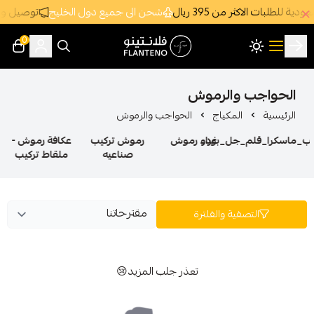
3 ريال
شحن الى جميع دول الخليج
توصيل وشحن سريع جداً ومجاني د
0
فلانتينو اكبر صالة عرض اقتصادية بالجملة
الرموش
مكياج
الحواجب والرموش
ل_بودر
غراء رموش
رموش تركيب
عكافة رموش -
صناعيه
ملقاط تركيب
ة والفلترة
تعذر جلب المزيد😢