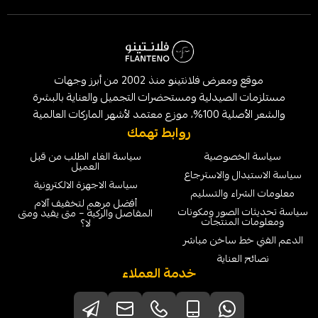
موقع ومعرض فلانتينو منذ 2002 من أبرز وجهات
لصيدلية ومستحضرات التجميل والعناية بالبشرة
الماركات العالمية
روابط تهمك
خصوصية
سياسة الغاء الطلب من قبل
العميل
ل والاسترجاع
سياسة الاجهزة الالكترونية
ء والتسليم
أفضل مرهم لتخفيف آلام
لصور ومكونات
المفاصل والركبة – متى يفيد ومتى
لمنتجات
لا؟
 ساخن مباشر
عناية
خدمة العملاء