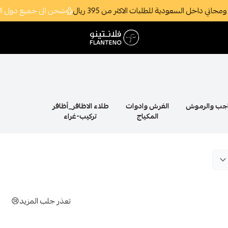
 داخل السعودية للطلبات الاكثر من 395 ريال
شحن الى جميع دول الخ
فلانتينو اكبر صالة عرض اقتصادية بالجملة
اجب والرموش
الفرش وادوات
طلاء الاظافر_أظافر
المكياج
تركيب-غراء
تعذر جلب المزيد😢