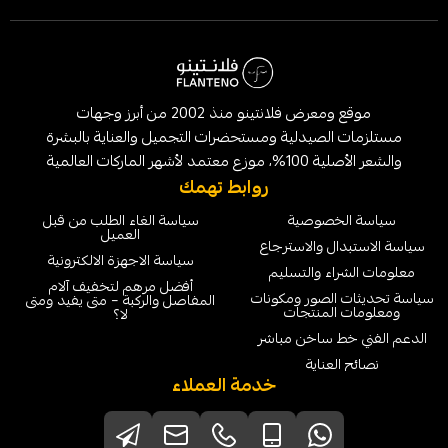
موقع ومعرض فلانتينو منذ 2002 من أبرز وجهات
لصيدلية ومستحضرات التجميل والعناية بالبشرة
الماركات العالمية
روابط تهمك
خصوصية
سياسة الغاء الطلب من قبل
العميل
ل والاسترجاع
سياسة الاجهزة الالكترونية
ء والتسليم
أفضل مرهم لتخفيف آلام
لصور ومكونات
المفاصل والركبة – متى يفيد ومتى
لمنتجات
لا؟
 ساخن مباشر
عناية
خدمة العملاء