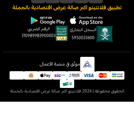
نتينو اكبر صالة عرض اقتصادية بالجملة
الرقم الضريبي
السجل التجاري
310989983900003
5950033600
موثّق في منصة الأعمال
 2026
فلانتينو اكبر صالة عرض اقتصادية بالجملة