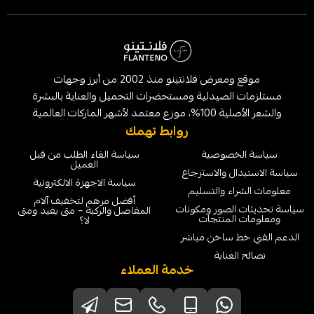
موقع ومعرض فلانتينو منذ 2002 من أبرز وجهات
لصيدلية ومستحضرات التجميل والعناية بالبشرة
الماركات العالمية
روابط تهمك
خصوصية
سياسة الغاء الطلب من قبل
العميل
ل والاسترجاع
سياسة الاجهزة الالكترونية
ء والتسليم
أفضل مرهم لتخفيف آلام
لصور ومكونات
المفاصل والركبة – متى يفيد ومتى
لمنتجات
لا؟
 ساخن مباشر
عناية
خدمة العملاء