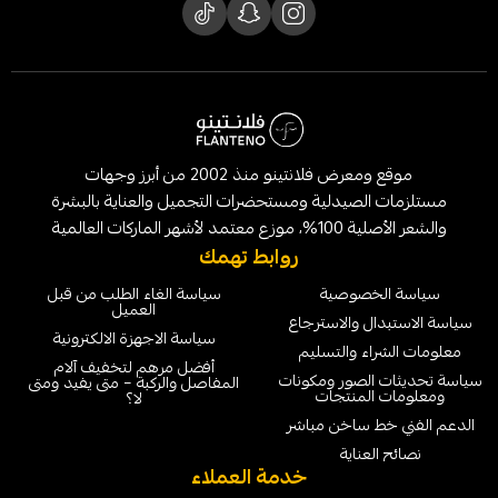
موقع ومعرض فلانتينو منذ 2002 من أبرز وجهات
لصيدلية ومستحضرات التجميل والعناية بالبشرة
الماركات العالمية
روابط تهمك
خصوصية
سياسة الغاء الطلب من قبل
العميل
ل والاسترجاع
سياسة الاجهزة الالكترونية
ء والتسليم
أفضل مرهم لتخفيف آلام
لصور ومكونات
المفاصل والركبة – متى يفيد ومتى
لمنتجات
لا؟
 ساخن مباشر
عناية
خدمة العملاء