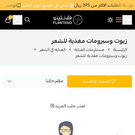
3 ريال
شحن الى جميع دول الخليج
توصيل وشحن سريع جداً ومجاني د
0
فلانتينو اكبر صالة عرض اقتصادية بالجملة
ومات مغذية للشعر
تلزمات العناية
العنايه في الشعر
 مغذية للشعر
ة والفلترة
تعذر جلب المزيد😢