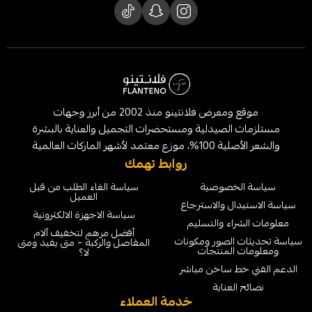
موقع ومعرض فلانتينو منذ 2002 من أبرز وجهات
لصيدلية ومستحضرات التجميل والعناية بالبشرة
الماركات العالمية
روابط تهمك
خصوصية
سياسة الغاء الطلب من قبل
العميل
ل والاسترجاع
سياسة الاجهزة الالكترونية
ء والتسليم
أفضل مرهم لتخفيف آلام
لصور ومكونات
المفاصل والركبة – متى يفيد ومتى
لمنتجات
لا؟
 ساخن مباشر
عناية
خدمة العملاء