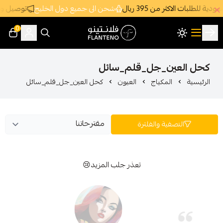
3 ريال
شحن الى جميع دول الخليج
توصيل وشحن سريع جداً ومجاني د
0
فلانتينو اكبر صالة عرض اقتصادية بالجملة
ن_جل_قلم_سائل
مكياج
العيون
كحل العين_جل_قلم_سائل
ة والفلترة
تعذر جلب المزيد😢