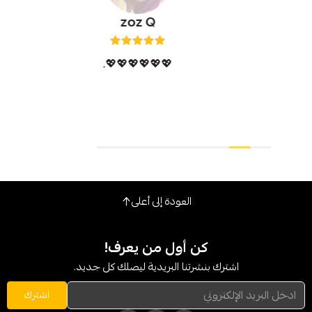
zoz Q
💖💖💖💖💖💖.
مره 
العودة إلى أعلى
كن أول من يعرف!
شترك بنشرتنا البريدية ليصلك كل جديد.
اشترك