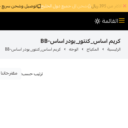
من 395 ريال
شحن الى جميع دول الخليج
توصيل وشحن سريع جداً وم
القائمة
كريم اساس_كنتور_بودر اساس-BB
الرئيسية
المكياج
الوجه
كريم اساس_كنتور_بودر اساس-BB
ترتيب حسب: