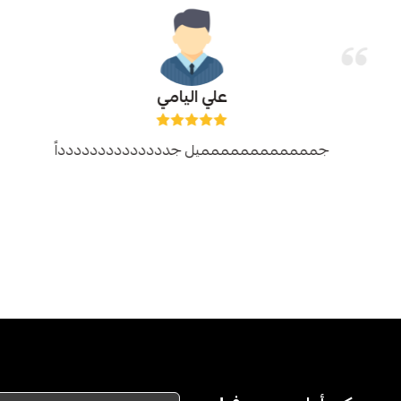
علي اليامي
جمممممممممممميل جدددددددددددددداً