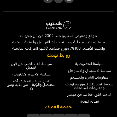
موقع ومعرض فلانتينو منذ 2002 من أبرز وجهات
لصيدلية ومستحضرات التجميل والعناية بالبشرة
الماركات العالمية
روابط تهمك
خصوصية
سياسة الغاء الطلب من قبل
العميل
ل والاسترجاع
سياسة الاجهزة الالكترونية
ء والتسليم
أفضل مرهم لتخفيف آلام
لصور ومكونات
المفاصل والركبة – متى يفيد ومتى
لمنتجات
لا؟
 ساخن مباشر
عناية
خدمة العملاء