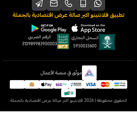
نتينو اكبر صالة عرض اقتصادية بالجملة
الرقم الضريبي
السجل التجاري
310989983900003
5950033600
موثّق في منصة الأعمال
 2026
فلانتينو اكبر صالة عرض اقتصادية بالجملة