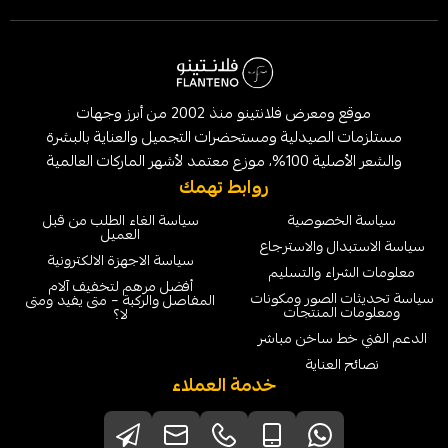
موقع ومعرض فلانتينو منذ 2002 من أبرز وجهات
لصيدلية ومستحضرات التجميل والعناية بالبشرة
الماركات العالمية
روابط تهمك
خصوصية
سياسة الغاء الطلب من قبل
العميل
ل والاسترجاع
سياسة الاجهزة الالكترونية
ء والتسليم
أفضل مرهم لتخفيف آلام
لصور ومكونات
المفاصل والركبة – متى يفيد ومتى
لمنتجات
لا؟
 ساخن مباشر
عناية
خدمة العملاء