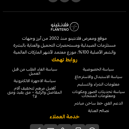
موقع ومعرض فلانتينو منذ 2002 من أبرز وجهات
لصيدلية ومستحضرات التجميل والعناية بالبشرة
الماركات العالمية
روابط تهمك
خصوصية
سياسة الغاء الطلب من قبل
العميل
ل والاسترجاع
سياسة الاجهزة الالكترونية
ء والتسليم
أفضل مرهم لتخفيف آلام
لصور ومكونات
المفاصل والركبة – متى يفيد ومتى
لمنتجات
لا؟
 ساخن مباشر
عناية
خدمة العملاء