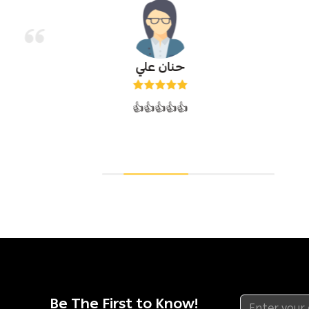
حنان علي
👍👍👍👍👍
Be The First to Know!