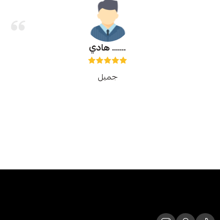
هادي .......
جميل